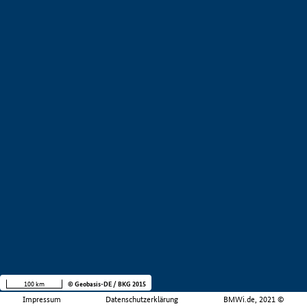
100 km
© Geobasis-DE / BKG 2015
Impressum
Datenschutzerklärung
BMWi.de, 2021 ©