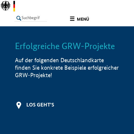
undefined
MENÜ
Erfolgreiche GRW-Projekte
LISTE
Filter
Info
Auf der folgenden Deutschlandkarte
finden Sie konkrete Beispiele erfolgreicher
GRW-Projekte!
LOS GEHT'S