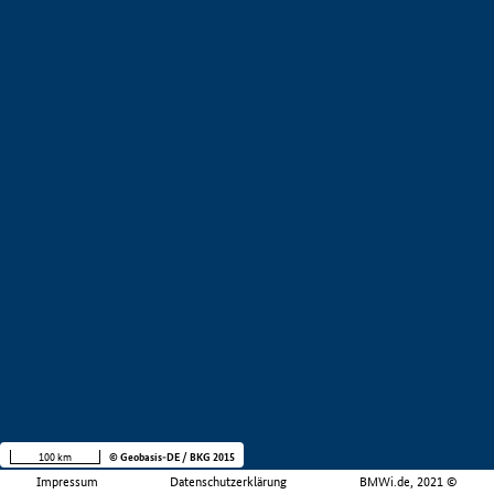
100 km
© Geobasis-DE / BKG 2015
Impressum
Datenschutzerklärung
BMWi.de, 2021 ©