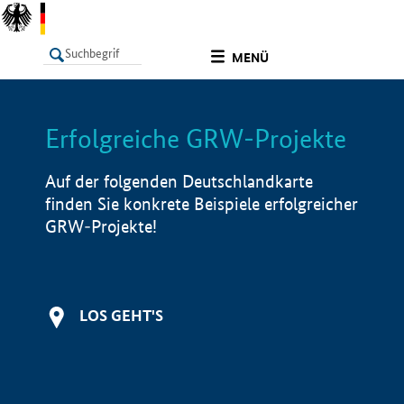
undefined
MENÜ
Erfolgreiche GRW-Projekte
LISTE
Filter
Info
Auf der folgenden Deutschlandkarte
finden Sie konkrete Beispiele erfolgreicher
GRW-Projekte!
LOS GEHT'S