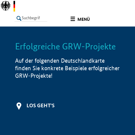
undefined
MENÜ
Erfolgreiche GRW-Projekte
LISTE
Filter
Info
Auf der folgenden Deutschlandkarte
finden Sie konkrete Beispiele erfolgreicher
GRW-Projekte!
LOS GEHT'S