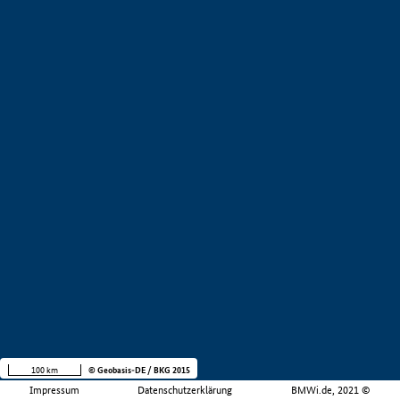
100 km
© Geobasis-DE / BKG 2015
Impressum
Datenschutzerklärung
BMWi.de, 2021 ©