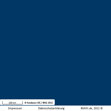
100 km
© Geobasis-DE / BKG 2015
Impressum
Datenschutzerklärung
BMWi.de, 2021 ©