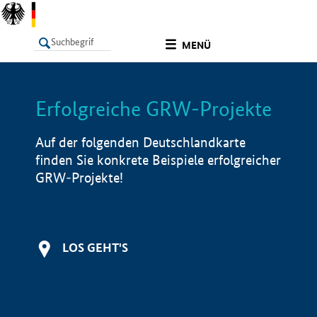
undefined
MENÜ
Erfolgreiche GRW-Projekte
LISTE
Filter
Info
Auf der folgenden Deutschlandkarte
finden Sie konkrete Beispiele erfolgreicher
GRW-Projekte!
LOS GEHT'S