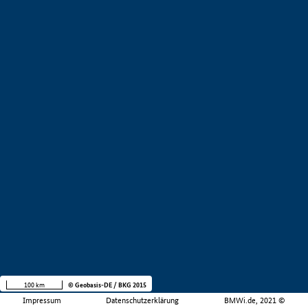
100 km
© Geobasis-DE / BKG 2015
Impressum
Datenschutzerklärung
BMWi.de, 2021 ©