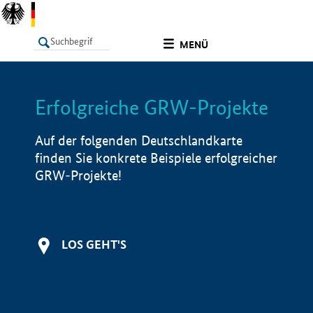
undefined
MENÜ
Erfolgreiche GRW-Projekte
LISTE
Filter
Info
Auf der folgenden Deutschlandkarte
finden Sie konkrete Beispiele erfolgreicher
GRW-Projekte!
LOS GEHT'S