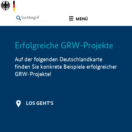
undefined
MENÜ
Erfolgreiche GRW-Projekte
LISTE
Filter
Info
Auf der folgenden Deutschlandkarte
finden Sie konkrete Beispiele erfolgreicher
GRW-Projekte!
LOS GEHT'S