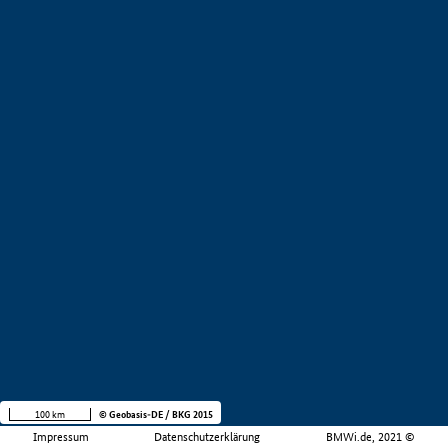
100 km
© Geobasis-DE / BKG 2015
Impressum
Datenschutzerklärung
BMWi.de, 2021 ©