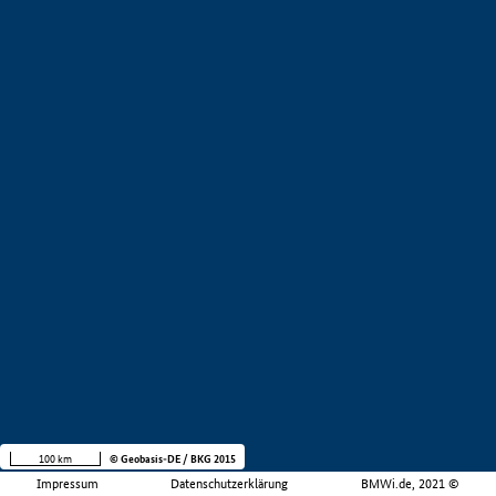
100 km
© Geobasis-DE / BKG 2015
Impressum
Datenschutzerklärung
BMWi.de, 2021 ©