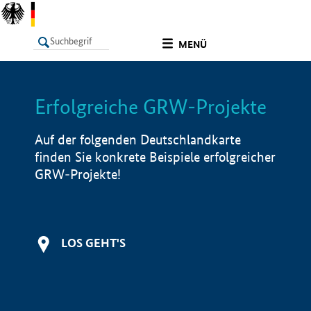
undefined
MENÜ
Erfolgreiche GRW-Projekte
LISTE
Filter
Info
Auf der folgenden Deutschlandkarte
finden Sie konkrete Beispiele erfolgreicher
GRW-Projekte!
LOS GEHT'S