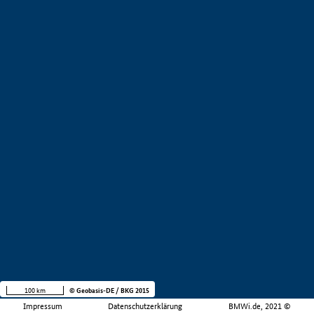
100 km
© Geobasis-DE / BKG 2015
Impressum
Datenschutzerklärung
BMWi.de, 2021 ©