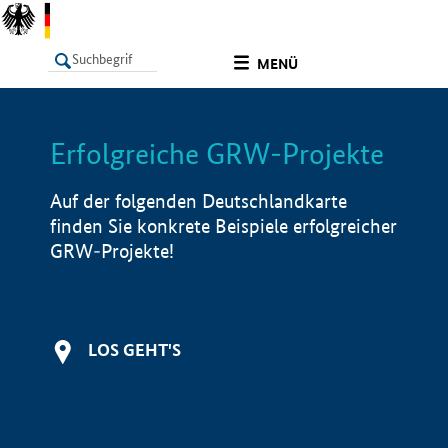
undefined
MENÜ
Erfolgreiche GRW-Projekte
LISTE
Filter
Info
Auf der folgenden Deutschlandkarte
finden Sie konkrete Beispiele erfolgreicher
GRW-Projekte!
LOS GEHT'S