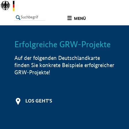
undefined
MENÜ
Erfolgreiche GRW-Projekte
LISTE
Filter
Info
Auf der folgenden Deutschlandkarte
finden Sie konkrete Beispiele erfolgreicher
GRW-Projekte!
LOS GEHT'S