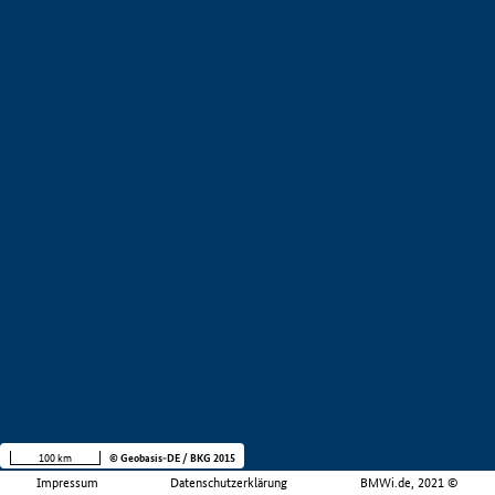
100 km
© Geobasis-DE / BKG 2015
Impressum
Datenschutzerklärung
BMWi.de, 2021 ©