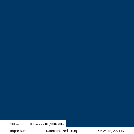
100 km
© Geobasis-DE / BKG 2015
Impressum
Datenschutzerklärung
BMWi.de, 2021 ©