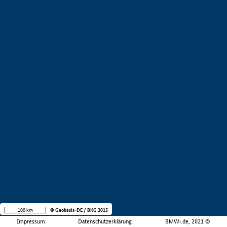
100 km
© Geobasis-DE / BKG 2015
Impressum
Datenschutzerklärung
BMWi.de, 2021 ©