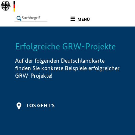
undefined
MENÜ
Erfolgreiche GRW-Projekte
LISTE
Filter
Info
Auf der folgenden Deutschlandkarte
finden Sie konkrete Beispiele erfolgreicher
GRW-Projekte!
LOS GEHT'S