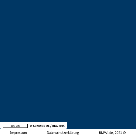
100 km
© Geobasis-DE / BKG 2015
Impressum
Datenschutzerklärung
BMWi.de, 2021 ©