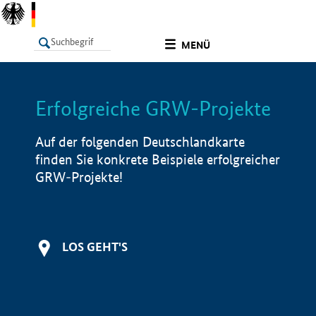
undefined
MENÜ
Erfolgreiche GRW-Projekte
LISTE
Filter
Info
Auf der folgenden Deutschlandkarte
finden Sie konkrete Beispiele erfolgreicher
GRW-Projekte!
LOS GEHT'S