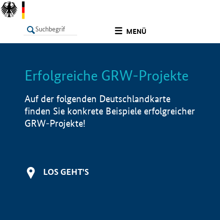
undefined
MENÜ
Erfolgreiche GRW-Projekte
LISTE
Filter
Info
Auf der folgenden Deutschlandkarte
finden Sie konkrete Beispiele erfolgreicher
GRW-Projekte!
LOS GEHT'S