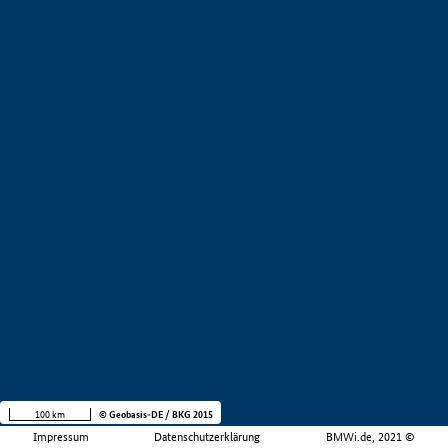
100 km
© Geobasis-DE / BKG 2015
Impressum
Datenschutzerklärung
BMWi.de, 2021 ©