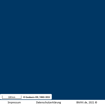
100 km
© Geobasis-DE / BKG 2015
Impressum
Datenschutzerklärung
BMWi.de, 2021 ©