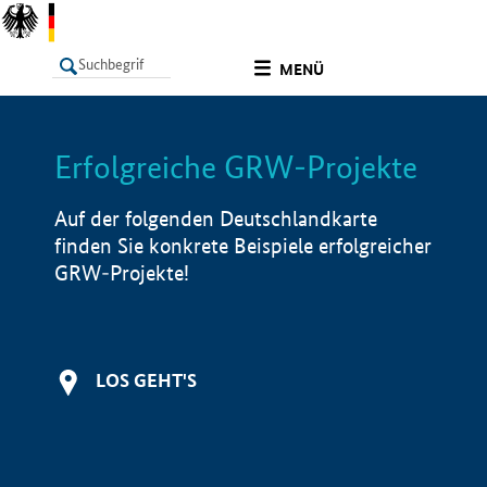
undefined
MENÜ
Erfolgreiche GRW-Projekte
LISTE
Filter
Info
Auf der folgenden Deutschlandkarte
finden Sie konkrete Beispiele erfolgreicher
GRW-Projekte!
LOS GEHT'S