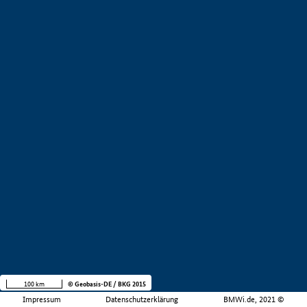
100 km
© Geobasis-DE / BKG 2015
Impressum
Datenschutzerklärung
BMWi.de, 2021 ©