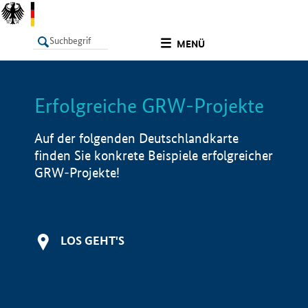
undefined
MENÜ
Erfolgreiche GRW-Projekte
LISTE
Filter
Info
Auf der folgenden Deutschlandkarte
finden Sie konkrete Beispiele erfolgreicher
GRW-Projekte!
LOS GEHT'S