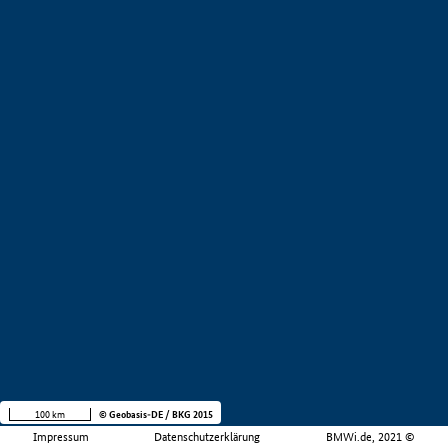
100 km
© Geobasis-DE / BKG 2015
Impressum
Datenschutzerklärung
BMWi.de, 2021 ©