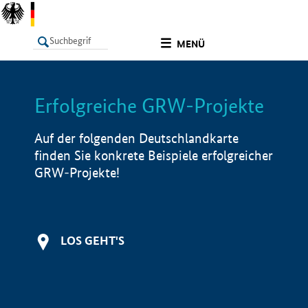
undefined
MENÜ
Erfolgreiche GRW-Projekte
LISTE
Filter
Info
Auf der folgenden Deutschlandkarte
finden Sie konkrete Beispiele erfolgreicher
GRW-Projekte!
LOS GEHT'S