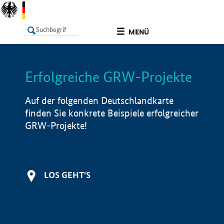
undefined
MENÜ
Erfolgreiche GRW-Projekte
LISTE
Filter
Info
Auf der folgenden Deutschlandkarte
finden Sie konkrete Beispiele erfolgreicher
GRW-Projekte!
LOS GEHT'S