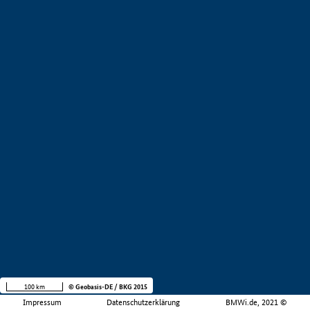
100 km
© Geobasis-DE / BKG 2015
Impressum
Datenschutzerklärung
BMWi.de, 2021 ©