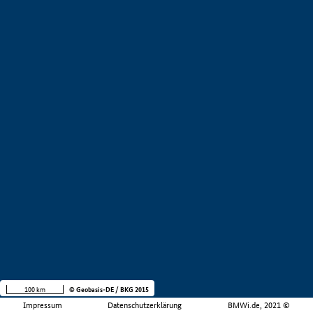
100 km
© Geobasis-DE / BKG 2015
Impressum
Datenschutzerklärung
BMWi.de, 2021 ©