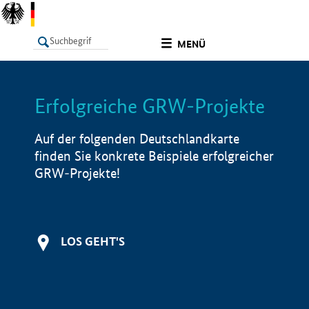
undefined
MENÜ
Erfolgreiche GRW-Projekte
LISTE
Filter
Info
Auf der folgenden Deutschlandkarte
finden Sie konkrete Beispiele erfolgreicher
GRW-Projekte!
LOS GEHT'S