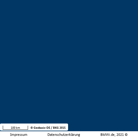
100 km
© Geobasis-DE / BKG 2015
Impressum
Datenschutzerklärung
BMWi.de, 2021 ©