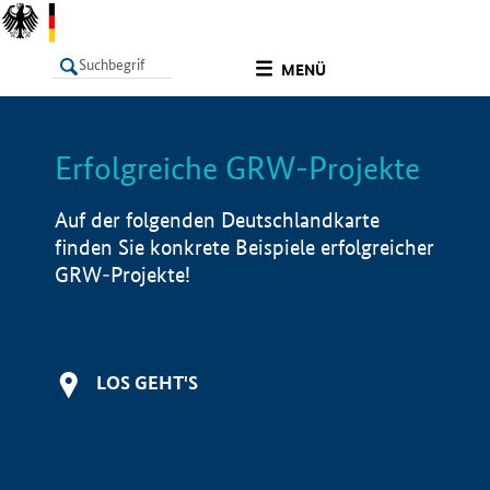
undefined
MENÜ
Erfolgreiche GRW-Projekte
LISTE
Filter
Info
Auf der folgenden Deutschlandkarte
finden Sie konkrete Beispiele erfolgreicher
GRW-Projekte!
LOS GEHT'S