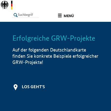
undefined
MENÜ
Erfolgreiche GRW-Projekte
LISTE
Filter
Info
Auf der folgenden Deutschlandkarte
finden Sie konkrete Beispiele erfolgreicher
GRW-Projekte!
LOS GEHT'S