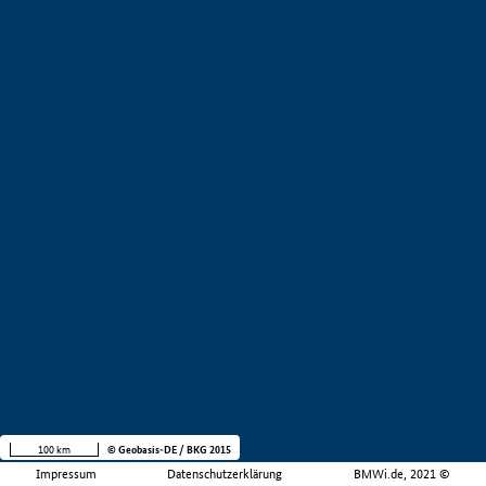
100 km
© Geobasis-DE / BKG 2015
Impressum
Datenschutzerklärung
BMWi.de, 2021 ©