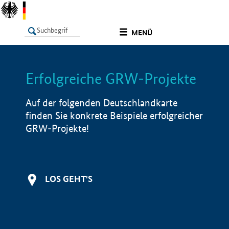
undefined
MENÜ
Erfolgreiche GRW-Projekte
LISTE
Filter
Info
Auf der folgenden Deutschlandkarte
finden Sie konkrete Beispiele erfolgreicher
GRW-Projekte!
LOS GEHT'S