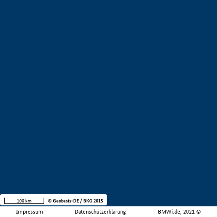
100 km
© Geobasis-DE / BKG 2015
Impressum
Datenschutzerklärung
BMWi.de, 2021 ©