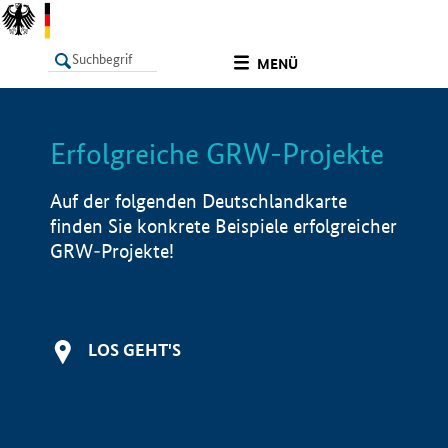
undefined
MENÜ
Erfolgreiche GRW-Projekte
LISTE
Filter
Info
Auf der folgenden Deutschlandkarte
finden Sie konkrete Beispiele erfolgreicher
GRW-Projekte!
LOS GEHT'S