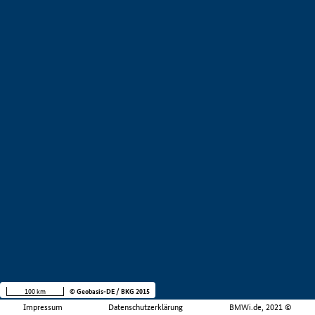
100 km
© Geobasis-DE / BKG 2015
Impressum
Datenschutzerklärung
BMWi.de, 2021 ©