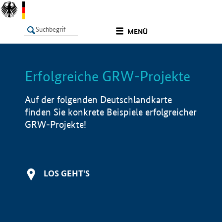
undefined
MENÜ
Erfolgreiche GRW-Projekte
LISTE
Filter
Info
Auf der folgenden Deutschlandkarte
finden Sie konkrete Beispiele erfolgreicher
GRW-Projekte!
LOS GEHT'S