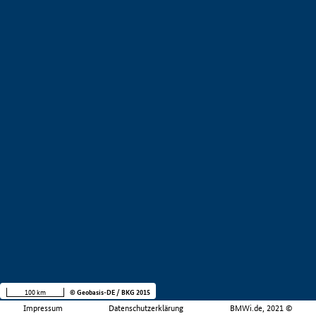
100 km
© Geobasis-DE / BKG 2015
Impressum
Datenschutzerklärung
BMWi.de, 2021 ©