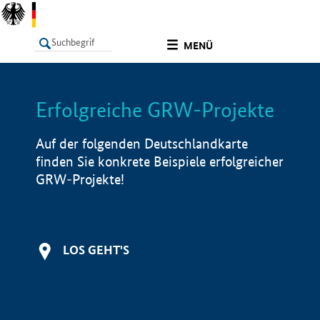
undefined
MENÜ
Erfolgreiche GRW-Projekte
LISTE
Filter
Info
Auf der folgenden Deutschlandkarte
finden Sie konkrete Beispiele erfolgreicher
GRW-Projekte!
LOS GEHT'S