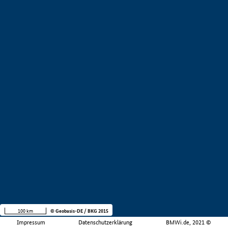
100 km
© Geobasis-DE / BKG 2015
Impressum
Datenschutzerklärung
BMWi.de, 2021 ©