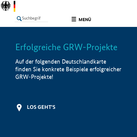
undefined
MENÜ
Erfolgreiche GRW-Projekte
LISTE
Filter
Info
Auf der folgenden Deutschlandkarte
finden Sie konkrete Beispiele erfolgreicher
GRW-Projekte!
LOS GEHT'S