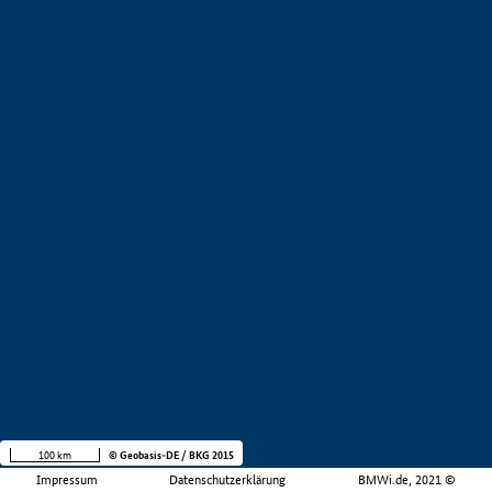
100 km
© Geobasis-DE / BKG 2015
Impressum
Datenschutzerklärung
BMWi.de, 2021 ©