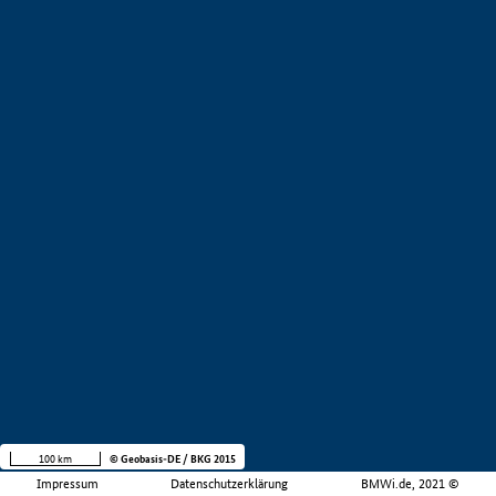
100 km
© Geobasis-DE / BKG 2015
Impressum
Datenschutzerklärung
BMWi.de, 2021 ©