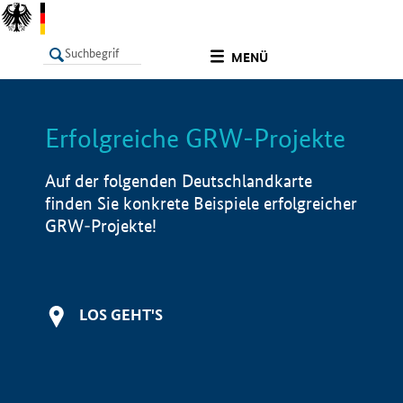
undefined
MENÜ
Erfolgreiche GRW-Projekte
LISTE
Filter
Info
Auf der folgenden Deutschlandkarte
finden Sie konkrete Beispiele erfolgreicher
GRW-Projekte!
LOS GEHT'S