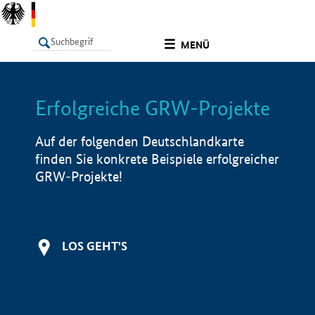
undefined
MENÜ
Erfolgreiche GRW-Projekte
LISTE
Filter
Info
Auf der folgenden Deutschlandkarte
finden Sie konkrete Beispiele erfolgreicher
GRW-Projekte!
LOS GEHT'S