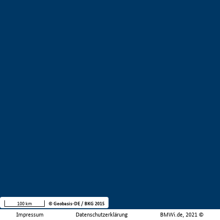
100 km
© Geobasis-DE / BKG 2015
Impressum
Datenschutzerklärung
BMWi.de, 2021 ©