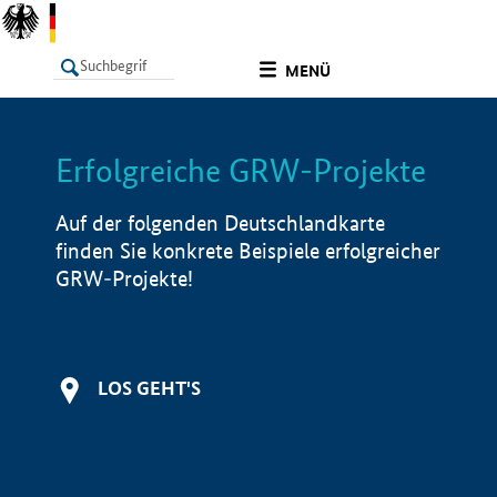
undefined
MENÜ
Erfolgreiche GRW-Projekte
LISTE
Filter
Info
Auf der folgenden Deutschlandkarte
finden Sie konkrete Beispiele erfolgreicher
GRW-Projekte!
LOS GEHT'S