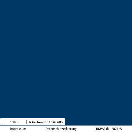
100 km
© Geobasis-DE / BKG 2015
Impressum
Datenschutzerklärung
BMWi.de, 2021 ©