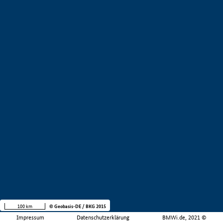
100 km
© Geobasis-DE / BKG 2015
Impressum
Datenschutzerklärung
BMWi.de, 2021 ©