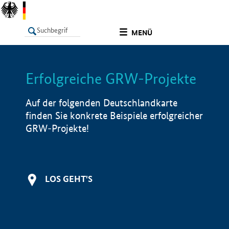
undefined
MENÜ
Erfolgreiche GRW-Projekte
LISTE
Filter
Info
Auf der folgenden Deutschlandkarte
finden Sie konkrete Beispiele erfolgreicher
GRW-Projekte!
LOS GEHT'S