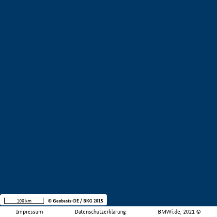
100 km
© Geobasis-DE / BKG 2015
Impressum
Datenschutzerklärung
BMWi.de, 2021 ©