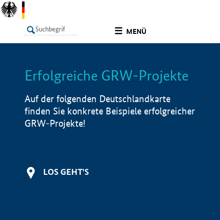
undefined
MENÜ
Erfolgreiche GRW-Projekte
LISTE
Filter
Info
Auf der folgenden Deutschlandkarte
finden Sie konkrete Beispiele erfolgreicher
GRW-Projekte!
LOS GEHT'S