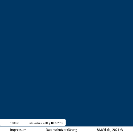
100 km
© Geobasis-DE / BKG 2015
Impressum
Datenschutzerklärung
BMWi.de, 2021 ©