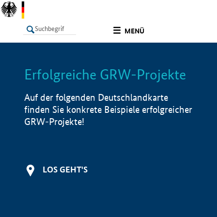
undefined
MENÜ
Erfolgreiche GRW-Projekte
LISTE
Filter
Info
Auf der folgenden Deutschlandkarte
finden Sie konkrete Beispiele erfolgreicher
GRW-Projekte!
LOS GEHT'S