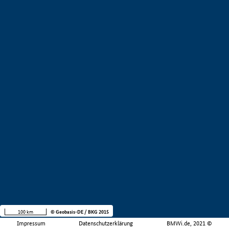
100 km
© Geobasis-DE / BKG 2015
Impressum
Datenschutzerklärung
BMWi.de, 2021 ©