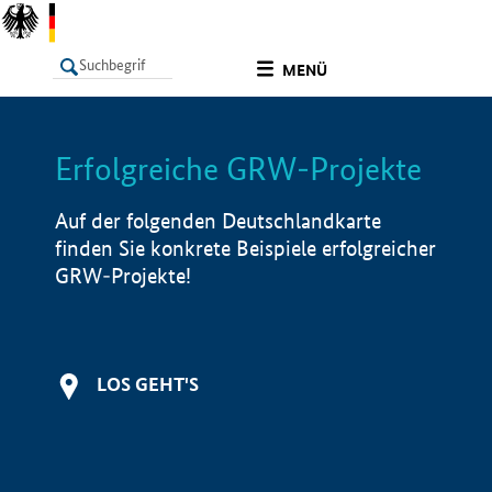
undefined
MENÜ
Erfolgreiche GRW-Projekte
LISTE
Filter
Info
Auf der folgenden Deutschlandkarte
finden Sie konkrete Beispiele erfolgreicher
GRW-Projekte!
LOS GEHT'S