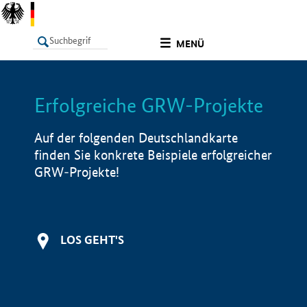
undefined
MENÜ
Erfolgreiche GRW-Projekte
LISTE
Filter
Info
Auf der folgenden Deutschlandkarte
finden Sie konkrete Beispiele erfolgreicher
GRW-Projekte!
LOS GEHT'S