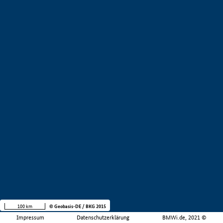
100 km
© Geobasis-DE / BKG 2015
Impressum
Datenschutzerklärung
BMWi.de, 2021 ©