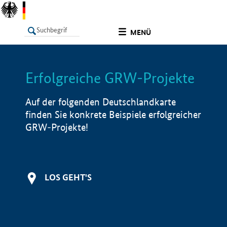
undefined
MENÜ
Erfolgreiche GRW-Projekte
LISTE
Filter
Info
Auf der folgenden Deutschlandkarte
finden Sie konkrete Beispiele erfolgreicher
GRW-Projekte!
LOS GEHT'S