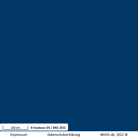
100 km
© Geobasis-DE / BKG 2015
Impressum
Datenschutzerklärung
BMWi.de, 2021 ©