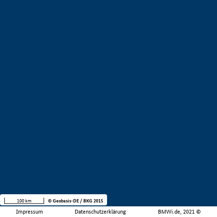
100 km
© Geobasis-DE / BKG 2015
Impressum
Datenschutzerklärung
BMWi.de, 2021 ©