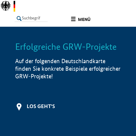
undefined
MENÜ
Erfolgreiche GRW-Projekte
LISTE
Filter
Info
Auf der folgenden Deutschlandkarte
finden Sie konkrete Beispiele erfolgreicher
GRW-Projekte!
LOS GEHT'S