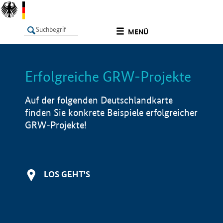
undefined
MENÜ
Erfolgreiche GRW-Projekte
LISTE
Filter
Info
Auf der folgenden Deutschlandkarte
finden Sie konkrete Beispiele erfolgreicher
GRW-Projekte!
LOS GEHT'S