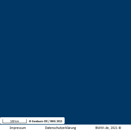
100 km
© Geobasis-DE / BKG 2015
Impressum
Datenschutzerklärung
BMWi.de, 2021 ©