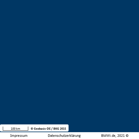
100 km
© Geobasis-DE / BKG 2015
Impressum
Datenschutzerklärung
BMWi.de, 2021 ©