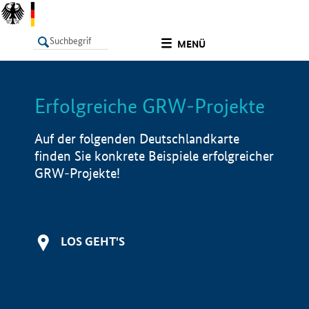
undefined
MENÜ
Erfolgreiche GRW-Projekte
LISTE
Filter
Info
Auf der folgenden Deutschlandkarte
finden Sie konkrete Beispiele erfolgreicher
GRW-Projekte!
LOS GEHT'S