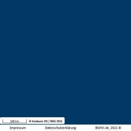
100 km
© Geobasis-DE / BKG 2015
Impressum
Datenschutzerklärung
BMWi.de, 2021 ©