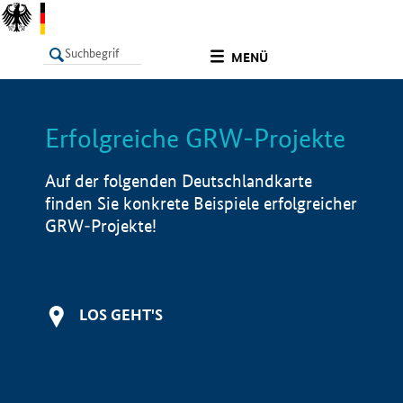
undefined
MENÜ
Erfolgreiche GRW-Projekte
LISTE
Filter
Info
Auf der folgenden Deutschlandkarte
finden Sie konkrete Beispiele erfolgreicher
GRW-Projekte!
LOS GEHT'S