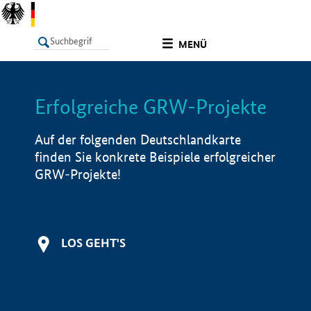
undefined
MENÜ
Erfolgreiche GRW-Projekte
LISTE
Filter
Info
Auf der folgenden Deutschlandkarte
finden Sie konkrete Beispiele erfolgreicher
GRW-Projekte!
LOS GEHT'S