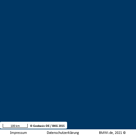
100 km
© Geobasis-DE / BKG 2015
Impressum
Datenschutzerklärung
BMWi.de, 2021 ©