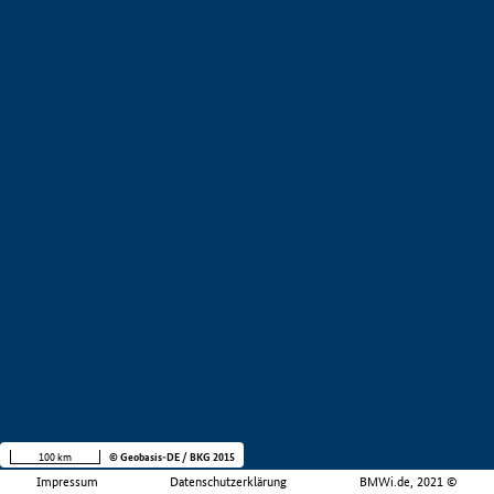
100 km
© Geobasis-DE / BKG 2015
Impressum
Datenschutzerklärung
BMWi.de, 2021 ©