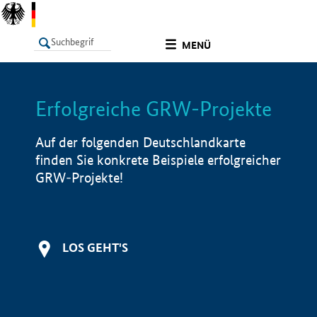
undefined
MENÜ
Erfolgreiche GRW-Projekte
LISTE
Filter
Info
Auf der folgenden Deutschlandkarte
finden Sie konkrete Beispiele erfolgreicher
GRW-Projekte!
LOS GEHT'S