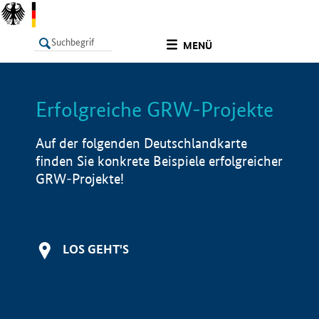
undefined
MENÜ
Erfolgreiche GRW-Projekte
LISTE
Filter
Info
Auf der folgenden Deutschlandkarte
finden Sie konkrete Beispiele erfolgreicher
GRW-Projekte!
LOS GEHT'S