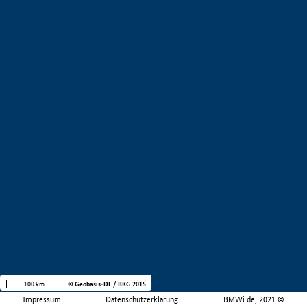
100 km
© Geobasis-DE / BKG 2015
Impressum
Datenschutzerklärung
BMWi.de, 2021 ©