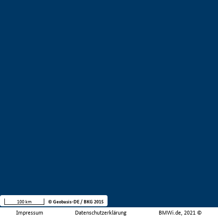
100 km
© Geobasis-DE / BKG 2015
Impressum
Datenschutzerklärung
BMWi.de, 2021 ©