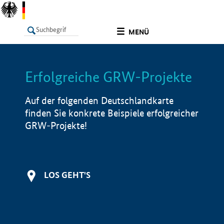
undefined
MENÜ
Erfolgreiche GRW-Projekte
LISTE
Filter
Info
Auf der folgenden Deutschlandkarte
finden Sie konkrete Beispiele erfolgreicher
GRW-Projekte!
LOS GEHT'S