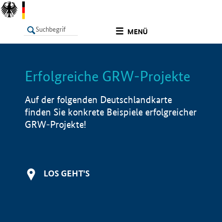
undefined
MENÜ
Erfolgreiche GRW-Projekte
LISTE
Filter
Info
Auf der folgenden Deutschlandkarte
finden Sie konkrete Beispiele erfolgreicher
GRW-Projekte!
LOS GEHT'S