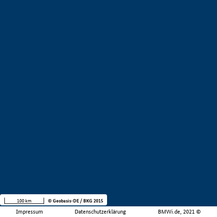
100 km
© Geobasis-DE / BKG 2015
Impressum
Datenschutzerklärung
BMWi.de, 2021 ©