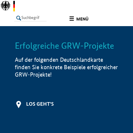
undefined
MENÜ
Erfolgreiche GRW-Projekte
LISTE
Filter
Info
Auf der folgenden Deutschlandkarte
finden Sie konkrete Beispiele erfolgreicher
GRW-Projekte!
LOS GEHT'S