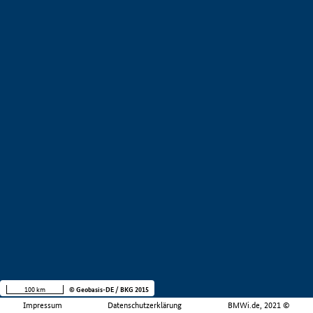
100 km
© Geobasis-DE / BKG 2015
Impressum
Datenschutzerklärung
BMWi.de, 2021 ©