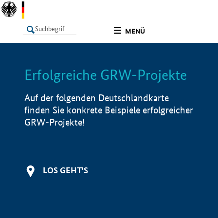
undefined
MENÜ
Erfolgreiche GRW-Projekte
LISTE
Filter
Info
Auf der folgenden Deutschlandkarte
finden Sie konkrete Beispiele erfolgreicher
GRW-Projekte!
LOS GEHT'S