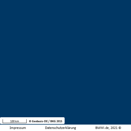
100 km
© Geobasis-DE / BKG 2015
Impressum
Datenschutzerklärung
BMWi.de, 2021 ©