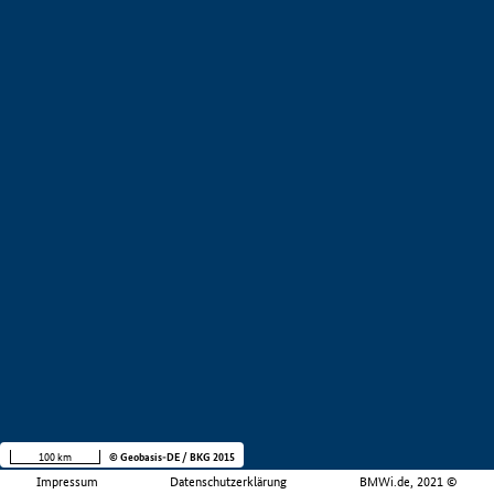
100 km
© Geobasis-DE / BKG 2015
Impressum
Datenschutzerklärung
BMWi.de, 2021 ©