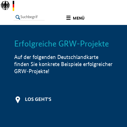
undefined
MENÜ
Erfolgreiche GRW-Projekte
LISTE
Filter
Info
Auf der folgenden Deutschlandkarte
finden Sie konkrete Beispiele erfolgreicher
GRW-Projekte!
LOS GEHT'S