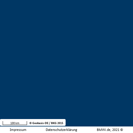
100 km
© Geobasis-DE / BKG 2015
Impressum
Datenschutzerklärung
BMWi.de, 2021 ©