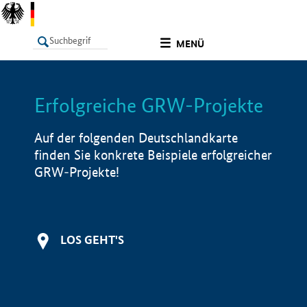
undefined
MENÜ
Erfolgreiche GRW-Projekte
LISTE
Filter
Info
Auf der folgenden Deutschlandkarte
finden Sie konkrete Beispiele erfolgreicher
GRW-Projekte!
LOS GEHT'S