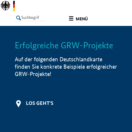
undefined
MENÜ
Erfolgreiche GRW-Projekte
LISTE
Filter
Info
Auf der folgenden Deutschlandkarte
finden Sie konkrete Beispiele erfolgreicher
GRW-Projekte!
LOS GEHT'S