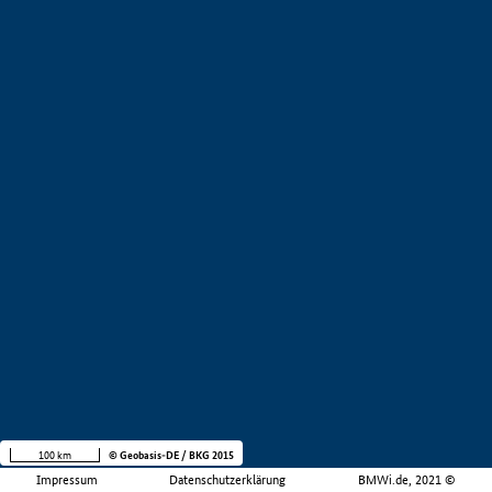
100 km
© Geobasis-DE / BKG 2015
Impressum
Datenschutzerklärung
BMWi.de, 2021 ©