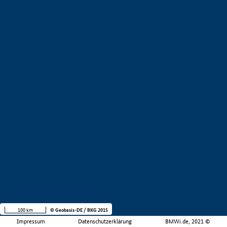
100 km
© Geobasis-DE / BKG 2015
Impressum
Datenschutzerklärung
BMWi.de, 2021 ©