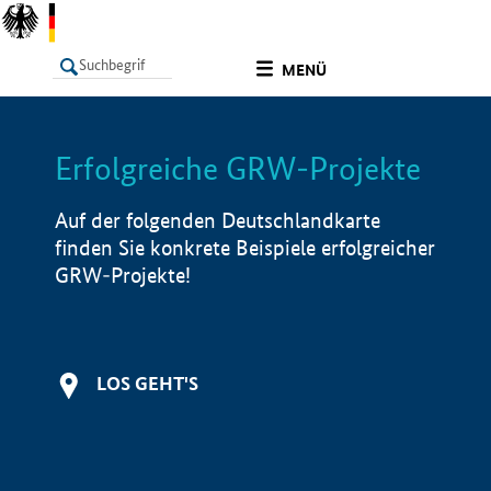
undefined
MENÜ
Erfolgreiche GRW-Projekte
LISTE
Filter
Info
Auf der folgenden Deutschlandkarte
finden Sie konkrete Beispiele erfolgreicher
GRW-Projekte!
LOS GEHT'S