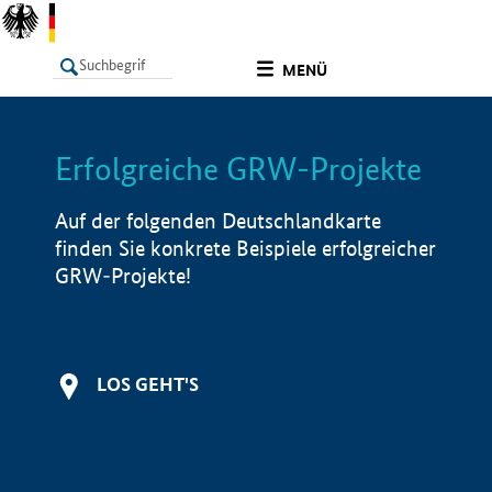
undefined
MENÜ
Erfolgreiche GRW-Projekte
LISTE
Filter
Info
Auf der folgenden Deutschlandkarte
finden Sie konkrete Beispiele erfolgreicher
GRW-Projekte!
LOS GEHT'S