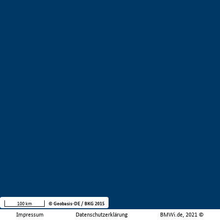
100 km
© Geobasis-DE / BKG 2015
Impressum
Datenschutzerklärung
BMWi.de, 2021 ©